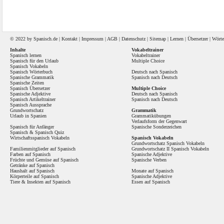
© 2022 by
Spanisch
.de |
Kontakt
|
Impressum
|
AGB
|
Datenschutz
|
Sitemap
|
Lernen
|
Übersetzer
|
Wörte
Inhalte
Vokabeltrainer
Spanisch lernen
Vokabeltrainer
Spanisch für den Urlaub
Multiple Choice
Spanisch Vokabeln
Spanisch Wörterbuch
Deutsch nach Spanisch
Spanische Grammatik
Spanisch nach Deutsch
Spanische Zeiten
Spanisch Übersetzer
Multiple Choice
Spanische Adjektive
Deutsch nach Spanisch
Spanisch Artikeltrainer
Spanisch nach Deutsch
Spanisch Aussprache
Grundwortschatz
Grammatik
Urlaub in Spanien
Grammatikübungen
Verlaufsform der Gegenwart
Spanisch für Anfänger
Spanische Sonderzeichen
Spanisch
&
Spanisch Quiz
Wirtschaftsspanisch Vokabeln
Spanisch Vokabeln
Grundwortschatz Spanisch Vokabeln
Familienmitglieder auf Spanisch
Grundwortschatz II Spanisch Vokabeln
Farben auf Spanisch
Spanische Adjektive
Früchte und Gemüse auf Spanisch
Spanische Verben
Getränke auf Spanisch
Haushalt auf Spanisch
Monate auf Spanisch
Körperteile auf Spanisch
Spanische Adjektive
Tiere & Insekten auf Spanisch
Essen auf Spanisch