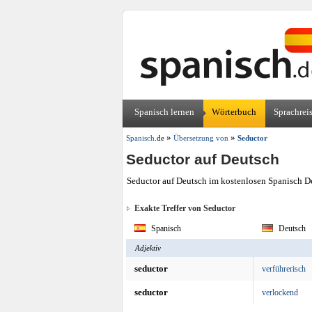
Spanisch lernen
Wörterbuch
Sprachrei
»
»
Spanisch
.de
Übersetzung von
Seductor
Seductor auf Deutsch
Seductor auf Deutsch im kostenlosen Spanisch De
Exakte Treffer von Seductor
Spanisch
Deutsch
Adjektiv
seductor
verführerisch
seductor
verlockend