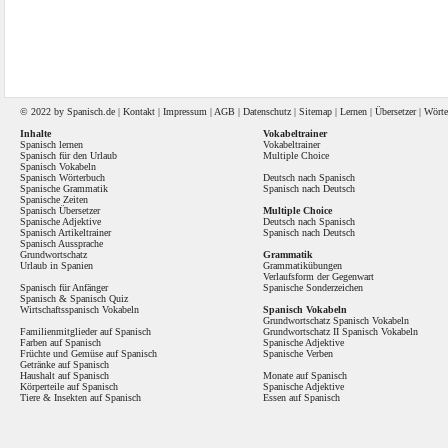
© 2022 by
Spanisch
.de |
Kontakt
|
Impressum
|
AGB
|
Datenschutz
|
Sitemap
|
Lernen
|
Übersetzer
|
Wörte
Inhalte
Vokabeltrainer
Spanisch lernen
Vokabeltrainer
Spanisch für den Urlaub
Multiple Choice
Spanisch Vokabeln
Spanisch Wörterbuch
Deutsch nach Spanisch
Spanische Grammatik
Spanisch nach Deutsch
Spanische Zeiten
Spanisch Übersetzer
Multiple Choice
Spanische Adjektive
Deutsch nach Spanisch
Spanisch Artikeltrainer
Spanisch nach Deutsch
Spanisch Aussprache
Grundwortschatz
Grammatik
Urlaub in Spanien
Grammatikübungen
Verlaufsform der Gegenwart
Spanisch für Anfänger
Spanische Sonderzeichen
Spanisch
&
Spanisch Quiz
Wirtschaftsspanisch Vokabeln
Spanisch Vokabeln
Grundwortschatz Spanisch Vokabeln
Familienmitglieder auf Spanisch
Grundwortschatz II Spanisch Vokabeln
Farben auf Spanisch
Spanische Adjektive
Früchte und Gemüse auf Spanisch
Spanische Verben
Getränke auf Spanisch
Haushalt auf Spanisch
Monate auf Spanisch
Körperteile auf Spanisch
Spanische Adjektive
Tiere & Insekten auf Spanisch
Essen auf Spanisch