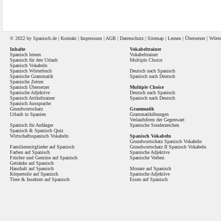
© 2022 by
Spanisch
.de |
Kontakt
|
Impressum
|
AGB
|
Datenschutz
|
Sitemap
|
Lernen
|
Übersetzer
|
Wörte
Inhalte
Vokabeltrainer
Spanisch lernen
Vokabeltrainer
Spanisch für den Urlaub
Multiple Choice
Spanisch Vokabeln
Spanisch Wörterbuch
Deutsch nach Spanisch
Spanische Grammatik
Spanisch nach Deutsch
Spanische Zeiten
Spanisch Übersetzer
Multiple Choice
Spanische Adjektive
Deutsch nach Spanisch
Spanisch Artikeltrainer
Spanisch nach Deutsch
Spanisch Aussprache
Grundwortschatz
Grammatik
Urlaub in Spanien
Grammatikübungen
Verlaufsform der Gegenwart
Spanisch für Anfänger
Spanische Sonderzeichen
Spanisch
&
Spanisch Quiz
Wirtschaftsspanisch Vokabeln
Spanisch Vokabeln
Grundwortschatz Spanisch Vokabeln
Familienmitglieder auf Spanisch
Grundwortschatz II Spanisch Vokabeln
Farben auf Spanisch
Spanische Adjektive
Früchte und Gemüse auf Spanisch
Spanische Verben
Getränke auf Spanisch
Haushalt auf Spanisch
Monate auf Spanisch
Körperteile auf Spanisch
Spanische Adjektive
Tiere & Insekten auf Spanisch
Essen auf Spanisch