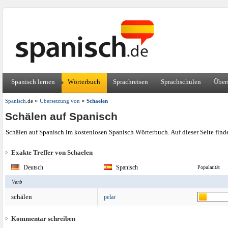
Spanisch lernen
Wörterbuch
Sprachreisen
Sprachschulen
Über
»
»
Spanisch
.de
Übersetzung von
Schaelen
Schälen auf Spanisch
Schälen auf Spanisch im kostenlosen Spanisch Wörterbuch. Auf dieser Seite find
Exakte Treffer von Schaelen
Deutsch
Spanisch
Popularität
Verb
schälen
pelar
Kommentar schreiben