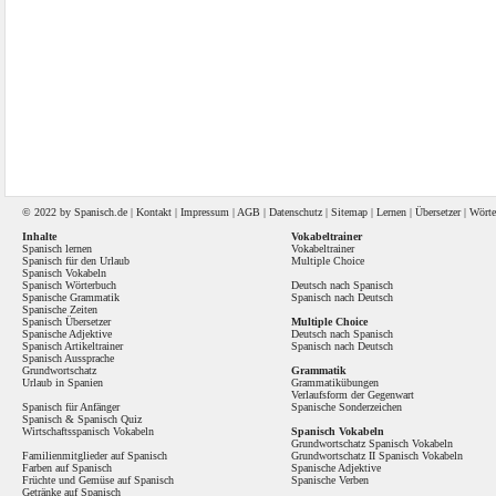
© 2022 by
Spanisch
.de |
Kontakt
|
Impressum
|
AGB
|
Datenschutz
|
Sitemap
|
Lernen
|
Übersetzer
|
Wörte
Inhalte
Vokabeltrainer
Spanisch lernen
Vokabeltrainer
Spanisch für den Urlaub
Multiple Choice
Spanisch Vokabeln
Spanisch Wörterbuch
Deutsch nach Spanisch
Spanische Grammatik
Spanisch nach Deutsch
Spanische Zeiten
Spanisch Übersetzer
Multiple Choice
Spanische Adjektive
Deutsch nach Spanisch
Spanisch Artikeltrainer
Spanisch nach Deutsch
Spanisch Aussprache
Grundwortschatz
Grammatik
Urlaub in Spanien
Grammatikübungen
Verlaufsform der Gegenwart
Spanisch für Anfänger
Spanische Sonderzeichen
Spanisch
&
Spanisch Quiz
Wirtschaftsspanisch Vokabeln
Spanisch Vokabeln
Grundwortschatz Spanisch Vokabeln
Familienmitglieder auf Spanisch
Grundwortschatz II Spanisch Vokabeln
Farben auf Spanisch
Spanische Adjektive
Früchte und Gemüse auf Spanisch
Spanische Verben
Getränke auf Spanisch