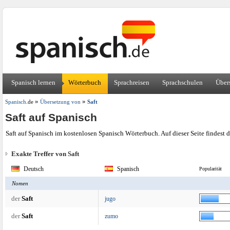
Spanisch lernen
Wörterbuch
Sprachreisen
Sprachschulen
Über
»
»
Spanisch
.de
Übersetzung von
Saft
Saft auf Spanisch
Saft auf Spanisch im kostenlosen Spanisch Wörterbuch. Auf dieser Seite findest
Exakte Treffer von Saft
Deutsch
Spanisch
Popularität
Nomen
der
Saft
jugo
der
Saft
zumo