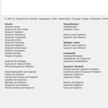
© 2022 by
Spanisch
.de |
Kontakt
|
Impressum
|
AGB
|
Datenschutz
|
Sitemap
|
Lernen
|
Übersetzer
|
Wörte
Inhalte
Vokabeltrainer
Spanisch lernen
Vokabeltrainer
Spanisch für den Urlaub
Multiple Choice
Spanisch Vokabeln
Spanisch Wörterbuch
Deutsch nach Spanisch
Spanische Grammatik
Spanisch nach Deutsch
Spanische Zeiten
Spanisch Übersetzer
Multiple Choice
Spanische Adjektive
Deutsch nach Spanisch
Spanisch Artikeltrainer
Spanisch nach Deutsch
Spanisch Aussprache
Grundwortschatz
Grammatik
Urlaub in Spanien
Grammatikübungen
Verlaufsform der Gegenwart
Spanisch für Anfänger
Spanische Sonderzeichen
Spanisch
&
Spanisch Quiz
Wirtschaftsspanisch Vokabeln
Spanisch Vokabeln
Grundwortschatz Spanisch Vokabeln
Familienmitglieder auf Spanisch
Grundwortschatz II Spanisch Vokabeln
Farben auf Spanisch
Spanische Adjektive
Früchte und Gemüse auf Spanisch
Spanische Verben
Getränke auf Spanisch
Haushalt auf Spanisch
Monate auf Spanisch
Körperteile auf Spanisch
Spanische Adjektive
Tiere & Insekten auf Spanisch
Essen auf Spanisch