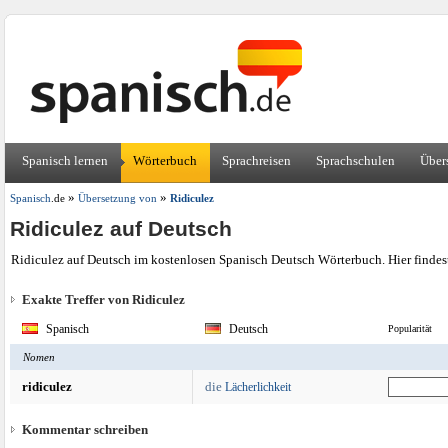
Spanisch lernen
Wörterbuch
Sprachreisen
Sprachschulen
Über
»
»
Spanisch
.de
Übersetzung von
Ridiculez
Ridiculez auf Deutsch
Ridiculez auf Deutsch im kostenlosen Spanisch Deutsch Wörterbuch. Hier finde
Exakte Treffer von Ridiculez
Spanisch
Deutsch
Popularität
Nomen
ridiculez
die
Lächerlichkeit
Kommentar schreiben