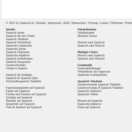
© 2022 by
Spanisch
.de |
Kontakt
|
Impressum
|
AGB
|
Datenschutz
|
Sitemap
|
Lernen
|
Übersetzer
|
Wörte
Inhalte
Vokabeltrainer
Spanisch lernen
Vokabeltrainer
Spanisch für den Urlaub
Multiple Choice
Spanisch Vokabeln
Spanisch Wörterbuch
Deutsch nach Spanisch
Spanische Grammatik
Spanisch nach Deutsch
Spanische Zeiten
Spanisch Übersetzer
Multiple Choice
Spanische Adjektive
Deutsch nach Spanisch
Spanisch Artikeltrainer
Spanisch nach Deutsch
Spanisch Aussprache
Grundwortschatz
Grammatik
Urlaub in Spanien
Grammatikübungen
Verlaufsform der Gegenwart
Spanisch für Anfänger
Spanische Sonderzeichen
Spanisch
&
Spanisch Quiz
Wirtschaftsspanisch Vokabeln
Spanisch Vokabeln
Grundwortschatz Spanisch Vokabeln
Familienmitglieder auf Spanisch
Grundwortschatz II Spanisch Vokabeln
Farben auf Spanisch
Spanische Adjektive
Früchte und Gemüse auf Spanisch
Spanische Verben
Getränke auf Spanisch
Haushalt auf Spanisch
Monate auf Spanisch
Körperteile auf Spanisch
Spanische Adjektive
Tiere & Insekten auf Spanisch
Essen auf Spanisch