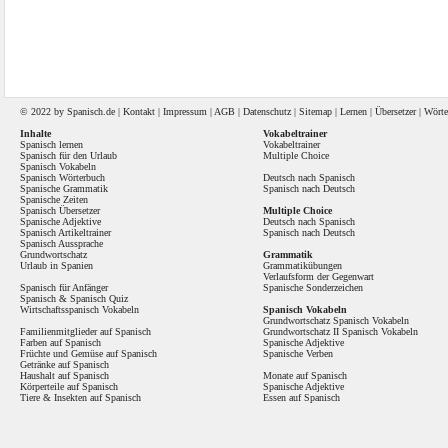
© 2022 by
Spanisch
.de |
Kontakt
|
Impressum
|
AGB
|
Datenschutz
|
Sitemap
|
Lernen
|
Übersetzer
|
Wörte
Inhalte
Vokabeltrainer
Spanisch lernen
Vokabeltrainer
Spanisch für den Urlaub
Multiple Choice
Spanisch Vokabeln
Spanisch Wörterbuch
Deutsch nach Spanisch
Spanische Grammatik
Spanisch nach Deutsch
Spanische Zeiten
Spanisch Übersetzer
Multiple Choice
Spanische Adjektive
Deutsch nach Spanisch
Spanisch Artikeltrainer
Spanisch nach Deutsch
Spanisch Aussprache
Grundwortschatz
Grammatik
Urlaub in Spanien
Grammatikübungen
Verlaufsform der Gegenwart
Spanisch für Anfänger
Spanische Sonderzeichen
Spanisch
&
Spanisch Quiz
Wirtschaftsspanisch Vokabeln
Spanisch Vokabeln
Grundwortschatz Spanisch Vokabeln
Familienmitglieder auf Spanisch
Grundwortschatz II Spanisch Vokabeln
Farben auf Spanisch
Spanische Adjektive
Früchte und Gemüse auf Spanisch
Spanische Verben
Getränke auf Spanisch
Haushalt auf Spanisch
Monate auf Spanisch
Körperteile auf Spanisch
Spanische Adjektive
Tiere & Insekten auf Spanisch
Essen auf Spanisch