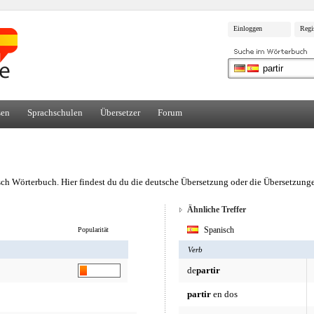
Einloggen
Regi
sen
Sprachschulen
Übersetzer
Forum
ch Wörterbuch. Hier findest du du die deutsche Übersetzung oder die Übersetzungen
Ähnliche Treffer
Spanisch
Popularität
Verb
de
partir
partir
en dos