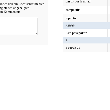
partir
por la mitad
indet sich ein Rechtschreibfehler
ung zu den angezeigten
com
partir
inen Kommentar:
re
partir
Adjektiv
listo para
partir
?
a
partir
de