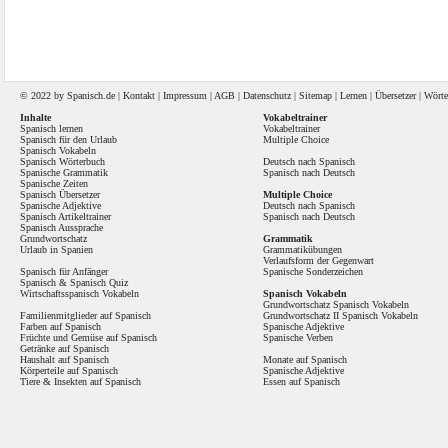
© 2022 by
Spanisch
.de |
Kontakt
|
Impressum
|
AGB
|
Datenschutz
|
Sitemap
|
Lernen
|
Übersetzer
|
Wörte
Inhalte
Vokabeltrainer
Spanisch lernen
Vokabeltrainer
Spanisch für den Urlaub
Multiple Choice
Spanisch Vokabeln
Spanisch Wörterbuch
Deutsch nach Spanisch
Spanische Grammatik
Spanisch nach Deutsch
Spanische Zeiten
Spanisch Übersetzer
Multiple Choice
Spanische Adjektive
Deutsch nach Spanisch
Spanisch Artikeltrainer
Spanisch nach Deutsch
Spanisch Aussprache
Grundwortschatz
Grammatik
Urlaub in Spanien
Grammatikübungen
Verlaufsform der Gegenwart
Spanisch für Anfänger
Spanische Sonderzeichen
Spanisch
&
Spanisch Quiz
Wirtschaftsspanisch Vokabeln
Spanisch Vokabeln
Grundwortschatz Spanisch Vokabeln
Familienmitglieder auf Spanisch
Grundwortschatz II Spanisch Vokabeln
Farben auf Spanisch
Spanische Adjektive
Früchte und Gemüse auf Spanisch
Spanische Verben
Getränke auf Spanisch
Haushalt auf Spanisch
Monate auf Spanisch
Körperteile auf Spanisch
Spanische Adjektive
Tiere & Insekten auf Spanisch
Essen auf Spanisch