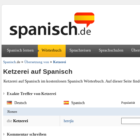
Spanisch lernen
Wörterbuch
Sprachreisen
Sprachschulen
Über
»
»
Spanisch
.de
Übersetzung von
Ketzerei
Ketzerei auf Spanisch
Ketzerei auf Spanisch im kostenlosen Spanisch Wörterbuch. Auf dieser Seite fin
Exakte Treffer von Ketzerei
Deutsch
Spanisch
Popularität
Nomen
die
Ketzerei
herejía
Kommentar schreiben