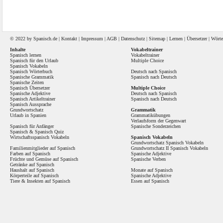
© 2022 by
Spanisch
.de |
Kontakt
|
Impressum
|
AGB
|
Datenschutz
|
Sitemap
|
Lernen
|
Übersetzer
|
Wörte
Inhalte
Vokabeltrainer
Spanisch lernen
Vokabeltrainer
Spanisch für den Urlaub
Multiple Choice
Spanisch Vokabeln
Spanisch Wörterbuch
Deutsch nach Spanisch
Spanische Grammatik
Spanisch nach Deutsch
Spanische Zeiten
Spanisch Übersetzer
Multiple Choice
Spanische Adjektive
Deutsch nach Spanisch
Spanisch Artikeltrainer
Spanisch nach Deutsch
Spanisch Aussprache
Grundwortschatz
Grammatik
Urlaub in Spanien
Grammatikübungen
Verlaufsform der Gegenwart
Spanisch für Anfänger
Spanische Sonderzeichen
Spanisch
&
Spanisch Quiz
Wirtschaftsspanisch Vokabeln
Spanisch Vokabeln
Grundwortschatz Spanisch Vokabeln
Familienmitglieder auf Spanisch
Grundwortschatz II Spanisch Vokabeln
Farben auf Spanisch
Spanische Adjektive
Früchte und Gemüse auf Spanisch
Spanische Verben
Getränke auf Spanisch
Haushalt auf Spanisch
Monate auf Spanisch
Körperteile auf Spanisch
Spanische Adjektive
Tiere & Insekten auf Spanisch
Essen auf Spanisch