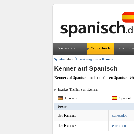
Spanisch lernen
Wörterbuch
Sprachrei
»
»
Spanisch
.de
Übersetzung von
Kenner
Kenner auf Spanisch
Kenner auf Spanisch im kostenlosen Spanisch Wör
Exakte Treffer von Kenner
Deutsch
Spanisch
Nomen
der
Kenner
conocedor
der
Kenner
entendido