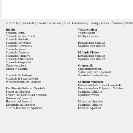
© 2022 by
Spanisch
.de |
Kontakt
|
Impressum
|
AGB
|
Datenschutz
|
Sitemap
|
Lernen
|
Übersetzer
|
Wörte
Inhalte
Vokabeltrainer
Spanisch lernen
Vokabeltrainer
Spanisch für den Urlaub
Multiple Choice
Spanisch Vokabeln
Spanisch Wörterbuch
Deutsch nach Spanisch
Spanische Grammatik
Spanisch nach Deutsch
Spanische Zeiten
Spanisch Übersetzer
Multiple Choice
Spanische Adjektive
Deutsch nach Spanisch
Spanisch Artikeltrainer
Spanisch nach Deutsch
Spanisch Aussprache
Grundwortschatz
Grammatik
Urlaub in Spanien
Grammatikübungen
Verlaufsform der Gegenwart
Spanisch für Anfänger
Spanische Sonderzeichen
Spanisch
&
Spanisch Quiz
Wirtschaftsspanisch Vokabeln
Spanisch Vokabeln
Grundwortschatz Spanisch Vokabeln
Familienmitglieder auf Spanisch
Grundwortschatz II Spanisch Vokabeln
Farben auf Spanisch
Spanische Adjektive
Früchte und Gemüse auf Spanisch
Spanische Verben
Getränke auf Spanisch
Haushalt auf Spanisch
Monate auf Spanisch
Körperteile auf Spanisch
Spanische Adjektive
Tiere & Insekten auf Spanisch
Essen auf Spanisch