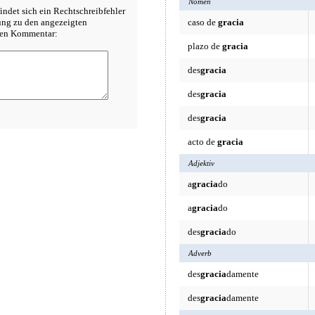
Nomen
indet sich ein Rechtschreibfehler
rung zu den angezeigten
caso de
gracia
inen Kommentar:
plazo de
gracia
des
gracia
des
gracia
des
gracia
acto de
gracia
Adjektiv
a
gracia
do
a
gracia
do
des
gracia
do
Adverb
des
gracia
damente
des
gracia
damente