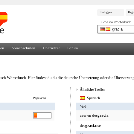
Einloggen
Regi
sen
Sprachschulen
Übersetzer
Forum
tsch Wörterbuch. Hier findest du du die deutsche Übersetzung oder die Übersetzun
Ähnliche Treffer
Spanisch
Popularität
Verb
caer en des
gracia
des
gracia
rse