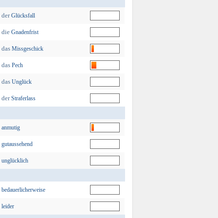
der
Glücksfall
die
Gnadenfrist
das
Missgeschick
das
Pech
das
Unglück
der
Straferlass
anmutig
gutaussehend
unglücklich
bedauerlicherweise
leider