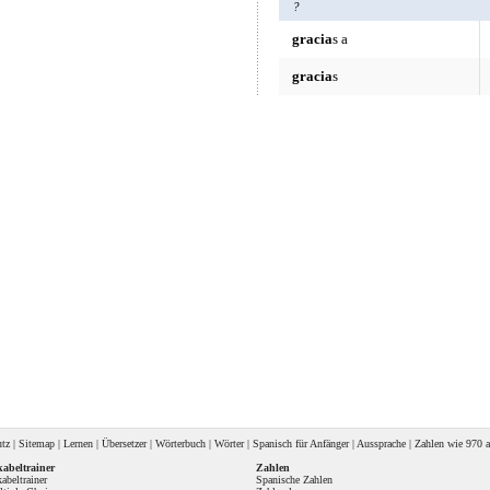
?
gracia
s a
gracia
s
utz
|
Sitemap
|
Lernen
|
Übersetzer
|
Wörterbuch
|
Wörter
|
Spanisch für Anfänger
|
Aussprache
| Zahlen wie
970 a
abeltrainer
Zahlen
abeltrainer
Spanische Zahlen