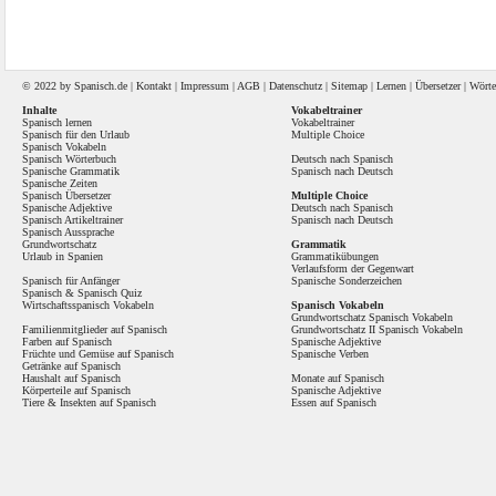
© 2022 by
Spanisch
.de |
Kontakt
|
Impressum
|
AGB
|
Datenschutz
|
Sitemap
|
Lernen
|
Übersetzer
|
Wörte
Inhalte
Vokabeltrainer
Spanisch lernen
Vokabeltrainer
Spanisch für den Urlaub
Multiple Choice
Spanisch Vokabeln
Spanisch Wörterbuch
Deutsch nach Spanisch
Spanische Grammatik
Spanisch nach Deutsch
Spanische Zeiten
Spanisch Übersetzer
Multiple Choice
Spanische Adjektive
Deutsch nach Spanisch
Spanisch Artikeltrainer
Spanisch nach Deutsch
Spanisch Aussprache
Grundwortschatz
Grammatik
Urlaub in Spanien
Grammatikübungen
Verlaufsform der Gegenwart
Spanisch für Anfänger
Spanische Sonderzeichen
Spanisch
&
Spanisch Quiz
Wirtschaftsspanisch Vokabeln
Spanisch Vokabeln
Grundwortschatz Spanisch Vokabeln
Familienmitglieder auf Spanisch
Grundwortschatz II Spanisch Vokabeln
Farben auf Spanisch
Spanische Adjektive
Früchte und Gemüse auf Spanisch
Spanische Verben
Getränke auf Spanisch
Haushalt auf Spanisch
Monate auf Spanisch
Körperteile auf Spanisch
Spanische Adjektive
Tiere & Insekten auf Spanisch
Essen auf Spanisch