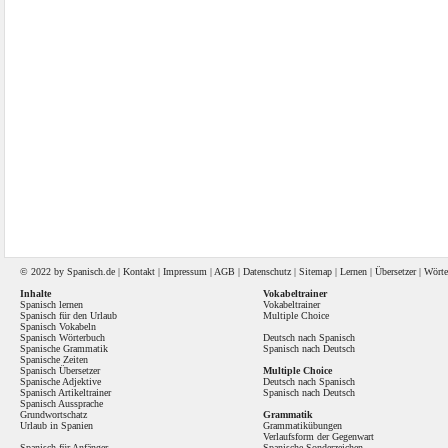
© 2022 by
Spanisch
.de |
Kontakt
|
Impressum
|
AGB
|
Datenschutz
|
Sitemap
|
Lernen
|
Übersetzer
|
Wörte
Inhalte
Vokabeltrainer
Spanisch lernen
Vokabeltrainer
Spanisch für den Urlaub
Multiple Choice
Spanisch Vokabeln
Spanisch Wörterbuch
Deutsch nach Spanisch
Spanische Grammatik
Spanisch nach Deutsch
Spanische Zeiten
Spanisch Übersetzer
Multiple Choice
Spanische Adjektive
Deutsch nach Spanisch
Spanisch Artikeltrainer
Spanisch nach Deutsch
Spanisch Aussprache
Grundwortschatz
Grammatik
Urlaub in Spanien
Grammatikübungen
Verlaufsform der Gegenwart
Spanisch für Anfänger
Spanische Sonderzeichen