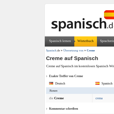
Spanisch lernen
Wörterbuch
Sprachrei
»
»
Spanisch
.de
Übersetzung von
Creme
Creme auf Spanisch
Creme auf Spanisch im kostenlosen Spanisch Wör
Exakte Treffer von Creme
Deutsch
Spanisch
Nomen
die
Creme
crema
Kommentar schreiben