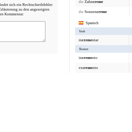
die
Zahn
creme
indet sich ein Rechtschreibfehler
rläuterung zu den angezeigten
die
Sonnen
creme
inen Kommentar:
Spanisch
Verb
in
creme
ntar
Nomen
in
creme
nto
ex
creme
nto