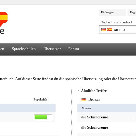
Einloggen
Regi
sen
Sprachschulen
Übersetzer
Forum
terbuch. Auf dieser Seite findest du die spanische Übersetzung oder die Überset
Ähnliche Treffer
Deutsch
Popularität
Nomen
die
Schuh
creme
die
Schuh
creme