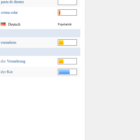
pasta de dientes
crema solar
Deutsch
Popularität
vermehren
die
Vermehrung
der
Kot