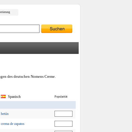
strierung
zungen des deutschen Nomens Creme.
Spanisch
Popularität
betún
crema de zapatos