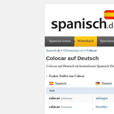
Spanisch lernen
Wörterbuch
Sprachrei
»
»
Spanisch
.de
Übersetzung von
Colocar
Colocar auf Deutsch
Colocar auf Deutsch im kostenlosen Spanisch Deu
Exakte Treffer von Colocar
Spanisch
Deutsch
Verb
colocar
anbringen
Verbformen
colocar
hinstellen
Verbformen