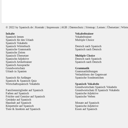
© 2022 by
Spanisch
.de |
Kontakt
|
Impressum
|
AGB
|
Datenschutz
|
Sitemap
|
Lernen
|
Übersetzer
|
Wörte
Inhalte
Vokabeltrainer
Spanisch lernen
Vokabeltrainer
Spanisch für den Urlaub
Multiple Choice
Spanisch Vokabeln
Spanisch Wörterbuch
Deutsch nach Spanisch
Spanische Grammatik
Spanisch nach Deutsch
Spanische Zeiten
Spanisch Übersetzer
Multiple Choice
Spanische Adjektive
Deutsch nach Spanisch
Spanisch Artikeltrainer
Spanisch nach Deutsch
Spanisch Aussprache
Grundwortschatz
Grammatik
Urlaub in Spanien
Grammatikübungen
Verlaufsform der Gegenwart
Spanisch für Anfänger
Spanische Sonderzeichen
Spanisch
&
Spanisch Quiz
Wirtschaftsspanisch Vokabeln
Spanisch Vokabeln
Grundwortschatz Spanisch Vokabeln
Familienmitglieder auf Spanisch
Grundwortschatz II Spanisch Vokabeln
Farben auf Spanisch
Spanische Adjektive
Früchte und Gemüse auf Spanisch
Spanische Verben
Getränke auf Spanisch
Haushalt auf Spanisch
Monate auf Spanisch
Körperteile auf Spanisch
Spanische Adjektive
Tiere & Insekten auf Spanisch
Essen auf Spanisch