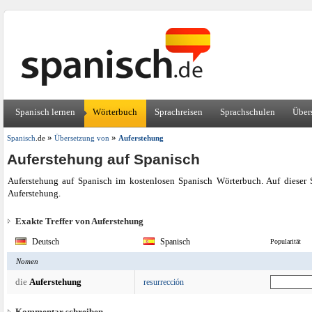
Spanisch lernen
Wörterbuch
Sprachreisen
Sprachschulen
Über
»
»
Spanisch
.de
Übersetzung von
Auferstehung
Auferstehung auf Spanisch
Auferstehung auf Spanisch im kostenlosen Spanisch Wörterbuch. Auf dieser 
Auferstehung.
Exakte Treffer von Auferstehung
Deutsch
Spanisch
Popularität
Nomen
die
Auferstehung
resurrección
Kommentar schreiben