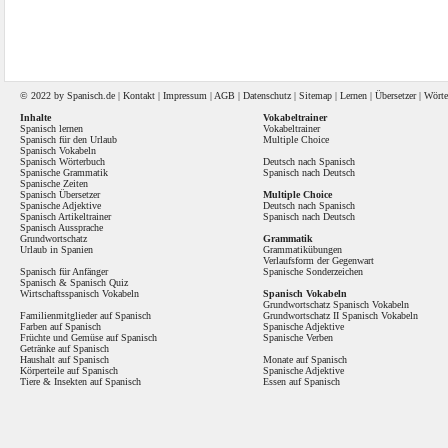
© 2022 by
Spanisch
.de |
Kontakt
|
Impressum
|
AGB
|
Datenschutz
|
Sitemap
|
Lernen
|
Übersetzer
|
Wörte
Inhalte
Vokabeltrainer
Spanisch lernen
Vokabeltrainer
Spanisch für den Urlaub
Multiple Choice
Spanisch Vokabeln
Spanisch Wörterbuch
Deutsch nach Spanisch
Spanische Grammatik
Spanisch nach Deutsch
Spanische Zeiten
Spanisch Übersetzer
Multiple Choice
Spanische Adjektive
Deutsch nach Spanisch
Spanisch Artikeltrainer
Spanisch nach Deutsch
Spanisch Aussprache
Grundwortschatz
Grammatik
Urlaub in Spanien
Grammatikübungen
Verlaufsform der Gegenwart
Spanisch für Anfänger
Spanische Sonderzeichen
Spanisch
&
Spanisch Quiz
Wirtschaftsspanisch Vokabeln
Spanisch Vokabeln
Grundwortschatz Spanisch Vokabeln
Familienmitglieder auf Spanisch
Grundwortschatz II Spanisch Vokabeln
Farben auf Spanisch
Spanische Adjektive
Früchte und Gemüse auf Spanisch
Spanische Verben
Getränke auf Spanisch
Haushalt auf Spanisch
Monate auf Spanisch
Körperteile auf Spanisch
Spanische Adjektive
Tiere & Insekten auf Spanisch
Essen auf Spanisch