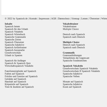
© 2022 by
Spanisch
.de |
Kontakt
|
Impressum
|
AGB
|
Datenschutz
|
Sitemap
|
Lernen
|
Übersetzer
|
Wörte
Inhalte
Vokabeltrainer
Spanisch lernen
Vokabeltrainer
Spanisch für den Urlaub
Multiple Choice
Spanisch Vokabeln
Spanisch Wörterbuch
Deutsch nach Spanisch
Spanische Grammatik
Spanisch nach Deutsch
Spanische Zeiten
Spanisch Übersetzer
Multiple Choice
Spanische Adjektive
Deutsch nach Spanisch
Spanisch Artikeltrainer
Spanisch nach Deutsch
Spanisch Aussprache
Grundwortschatz
Grammatik
Urlaub in Spanien
Grammatikübungen
Verlaufsform der Gegenwart
Spanisch für Anfänger
Spanische Sonderzeichen
Spanisch
&
Spanisch Quiz
Wirtschaftsspanisch Vokabeln
Spanisch Vokabeln
Grundwortschatz Spanisch Vokabeln
Familienmitglieder auf Spanisch
Grundwortschatz II Spanisch Vokabeln
Farben auf Spanisch
Spanische Adjektive
Früchte und Gemüse auf Spanisch
Spanische Verben
Getränke auf Spanisch
Haushalt auf Spanisch
Monate auf Spanisch
Körperteile auf Spanisch
Spanische Adjektive
Tiere & Insekten auf Spanisch
Essen auf Spanisch