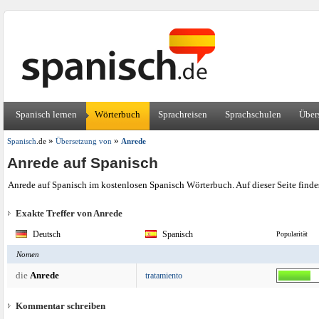
Spanisch lernen
Wörterbuch
Sprachreisen
Sprachschulen
Über
»
»
Spanisch
.de
Übersetzung von
Anrede
Anrede auf Spanisch
Anrede auf Spanisch im kostenlosen Spanisch Wörterbuch. Auf dieser Seite find
Exakte Treffer von Anrede
Deutsch
Spanisch
Popularität
Nomen
die
Anrede
tratamiento
Kommentar schreiben