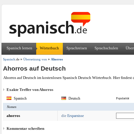
Spanisch lernen
Wörterbuch
Sprachreisen
Sprachschulen
Über
»
»
Spanisch
.de
Übersetzung von
Ahorros
Ahorros auf Deutsch
Ahorros auf Deutsch im kostenlosen Spanisch Deutsch Wörterbuch. Hier findest
Exakte Treffer von Ahorros
Spanisch
Deutsch
Popularität
Nomen
ahorros
die
Ersparnisse
Kommentar schreiben