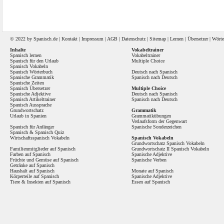
© 2022 by
Spanisch
.de |
Kontakt
|
Impressum
|
AGB
|
Datenschutz
|
Sitemap
|
Lernen
|
Übersetzer
|
Wörte
Inhalte
Vokabeltrainer
Spanisch lernen
Vokabeltrainer
Spanisch für den Urlaub
Multiple Choice
Spanisch Vokabeln
Spanisch Wörterbuch
Deutsch nach Spanisch
Spanische Grammatik
Spanisch nach Deutsch
Spanische Zeiten
Spanisch Übersetzer
Multiple Choice
Spanische Adjektive
Deutsch nach Spanisch
Spanisch Artikeltrainer
Spanisch nach Deutsch
Spanisch Aussprache
Grundwortschatz
Grammatik
Urlaub in Spanien
Grammatikübungen
Verlaufsform der Gegenwart
Spanisch für Anfänger
Spanische Sonderzeichen
Spanisch
&
Spanisch Quiz
Wirtschaftsspanisch Vokabeln
Spanisch Vokabeln
Grundwortschatz Spanisch Vokabeln
Familienmitglieder auf Spanisch
Grundwortschatz II Spanisch Vokabeln
Farben auf Spanisch
Spanische Adjektive
Früchte und Gemüse auf Spanisch
Spanische Verben
Getränke auf Spanisch
Haushalt auf Spanisch
Monate auf Spanisch
Körperteile auf Spanisch
Spanische Adjektive
Tiere & Insekten auf Spanisch
Essen auf Spanisch