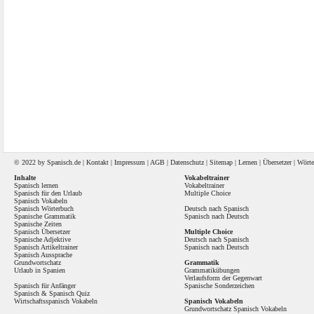
© 2022 by
Spanisch
.de |
Kontakt
|
Impressum
|
AGB
|
Datenschutz
|
Sitemap
|
Lernen
|
Übersetzer
|
Wörte
Inhalte
Vokabeltrainer
Spanisch lernen
Vokabeltrainer
Spanisch für den Urlaub
Multiple Choice
Spanisch Vokabeln
Spanisch Wörterbuch
Deutsch nach Spanisch
Spanische Grammatik
Spanisch nach Deutsch
Spanische Zeiten
Spanisch Übersetzer
Multiple Choice
Spanische Adjektive
Deutsch nach Spanisch
Spanisch Artikeltrainer
Spanisch nach Deutsch
Spanisch Aussprache
Grundwortschatz
Grammatik
Urlaub in Spanien
Grammatikübungen
Verlaufsform der Gegenwart
Spanisch für Anfänger
Spanische Sonderzeichen
Spanisch
&
Spanisch Quiz
Wirtschaftsspanisch Vokabeln
Spanisch Vokabeln
Grundwortschatz Spanisch Vokabeln