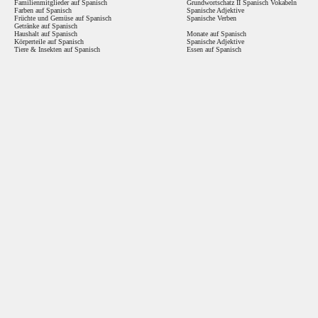
Familienmitglieder auf Spanisch
Grundwortschatz II Spanisch Vokabeln
Farben auf Spanisch
Spanische Adjektive
Früchte und Gemüse auf Spanisch
Spanische Verben
Getränke auf Spanisch
Haushalt auf Spanisch
Monate auf Spanisch
Körperteile auf Spanisch
Spanische Adjektive
Tiere & Insekten auf Spanisch
Essen auf Spanisch