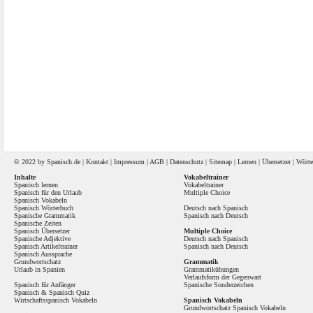
© 2022 by
Spanisch
.de |
Kontakt
|
Impressum
|
AGB
|
Datenschutz
|
Sitemap
|
Lernen
|
Übersetzer
|
Wörte
Inhalte
Vokabeltrainer
Spanisch lernen
Vokabeltrainer
Spanisch für den Urlaub
Multiple Choice
Spanisch Vokabeln
Spanisch Wörterbuch
Deutsch nach Spanisch
Spanische Grammatik
Spanisch nach Deutsch
Spanische Zeiten
Spanisch Übersetzer
Multiple Choice
Spanische Adjektive
Deutsch nach Spanisch
Spanisch Artikeltrainer
Spanisch nach Deutsch
Spanisch Aussprache
Grundwortschatz
Grammatik
Urlaub in Spanien
Grammatikübungen
Verlaufsform der Gegenwart
Spanisch für Anfänger
Spanische Sonderzeichen
Spanisch
&
Spanisch Quiz
Wirtschaftsspanisch Vokabeln
Spanisch Vokabeln
Grundwortschatz Spanisch Vokabeln