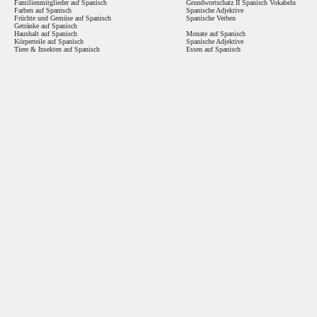
Familienmitglieder auf Spanisch
Grundwortschatz II Spanisch Vokabeln
Farben auf Spanisch
Spanische Adjektive
Früchte und Gemüse auf Spanisch
Spanische Verben
Getränke auf Spanisch
Haushalt auf Spanisch
Monate auf Spanisch
Körperteile auf Spanisch
Spanische Adjektive
Tiere & Insekten auf Spanisch
Essen auf Spanisch