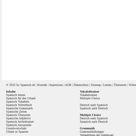
© 2022 by
Spanisch
.de |
Kontakt
|
Impressum
|
AGB
|
Datenschutz
|
Sitemap
|
Lernen
|
Übersetzer
|
Wörte
Inhalte
Vokabeltrainer
Spanisch lernen
Vokabeltrainer
Spanisch für den Urlaub
Multiple Choice
Spanisch Vokabeln
Spanisch Wörterbuch
Deutsch nach Spanisch
Spanische Grammatik
Spanisch nach Deutsch
Spanische Zeiten
Spanisch Übersetzer
Multiple Choice
Spanische Adjektive
Deutsch nach Spanisch
Spanisch Artikeltrainer
Spanisch nach Deutsch
Spanisch Aussprache
Grundwortschatz
Grammatik
Urlaub in Spanien
Grammatikübungen
Verlaufsform der Gegenwart