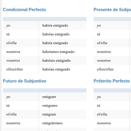
Condicional Perfecto
Presente de Subju
yo
habría emigrado
yo
tú
habrías emigrado
tú
el/ella
habría emigrado
el/ella
nosotros
habríamos emigrado
nosotros
vosotros
habríais emigrado
vosotros
ellos/ellas
habrían emigrado
ellos/ellas
Futuro de Subjuntivo
Préterito Perfecto
yo
emigrare
yo
tú
emigrares
tú
el/ella
emigrare
el/ella
nosotros
emigráremos
nosotros