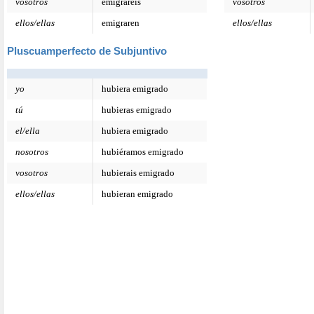
vosotros
emigrareis
vosotros
ellos/ellas
emigraren
ellos/ellas
Pluscuamperfecto de Subjuntivo
yo
hubiera emigrado
tú
hubieras emigrado
el/ella
hubiera emigrado
nosotros
hubiéramos emigrado
vosotros
hubierais emigrado
ellos/ellas
hubieran emigrado