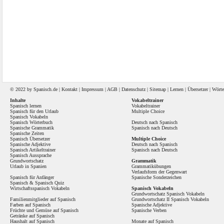
© 2022 by
Spanisch
.de |
Kontakt
|
Impressum
|
AGB
|
Datenschutz
|
Sitemap
|
Lernen
|
Übersetzer
|
Wörte
Inhalte
Vokabeltrainer
Spanisch lernen
Vokabeltrainer
Spanisch für den Urlaub
Multiple Choice
Spanisch Vokabeln
Spanisch Wörterbuch
Deutsch nach Spanisch
Spanische Grammatik
Spanisch nach Deutsch
Spanische Zeiten
Spanisch Übersetzer
Multiple Choice
Spanische Adjektive
Deutsch nach Spanisch
Spanisch Artikeltrainer
Spanisch nach Deutsch
Spanisch Aussprache
Grundwortschatz
Grammatik
Urlaub in Spanien
Grammatikübungen
Verlaufsform der Gegenwart
Spanisch für Anfänger
Spanische Sonderzeichen
Spanisch
&
Spanisch Quiz
Wirtschaftsspanisch Vokabeln
Spanisch Vokabeln
Grundwortschatz Spanisch Vokabeln
Familienmitglieder auf Spanisch
Grundwortschatz II Spanisch Vokabeln
Farben auf Spanisch
Spanische Adjektive
Früchte und Gemüse auf Spanisch
Spanische Verben
Getränke auf Spanisch
Haushalt auf Spanisch
Monate auf Spanisch