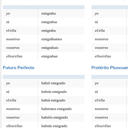
yo
emigraba
yo
tú
emigrabas
tú
el/ella
emigraba
el/ella
nosotros
emigrábamos
nosotros
vosotros
emigrabais
vosotros
ellos/ellas
emigraban
ellos/ellas
Futuro Perfecto
Pretérito Pluscua
yo
habré emigrado
yo
tú
habrás emigrado
tú
el/ella
habrá emigrado
el/ella
nosotros
habremos emigrado
nosotros
vosotros
habréis emigrado
vosotros
ellos/ellas
habrán emigrado
ellos/ellas