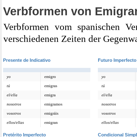
Verbformen von Emigra
Verbformen vom spanischen Ver
verschiedenen Zeiten der Gegenwa
Presente de Indicativo
Futuro Imperfecto
yo
emigro
yo
tú
emigras
tú
el/ella
emigra
el/ella
nosotros
emigramos
nosotros
vosotros
emigráis
vosotros
ellos/ellas
emigran
ellos/ellas
Pretérito Imperfecto
Condicional Simp