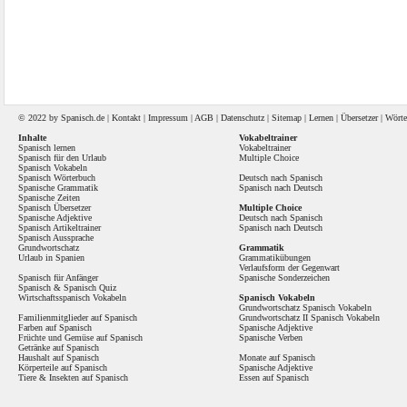
© 2022 by
Spanisch
.de |
Kontakt
|
Impressum
|
AGB
|
Datenschutz
|
Sitemap
|
Lernen
|
Übersetzer
|
Wörte
Inhalte
Vokabeltrainer
Spanisch lernen
Vokabeltrainer
Spanisch für den Urlaub
Multiple Choice
Spanisch Vokabeln
Spanisch Wörterbuch
Deutsch nach Spanisch
Spanische Grammatik
Spanisch nach Deutsch
Spanische Zeiten
Spanisch Übersetzer
Multiple Choice
Spanische Adjektive
Deutsch nach Spanisch
Spanisch Artikeltrainer
Spanisch nach Deutsch
Spanisch Aussprache
Grundwortschatz
Grammatik
Urlaub in Spanien
Grammatikübungen
Verlaufsform der Gegenwart
Spanisch für Anfänger
Spanische Sonderzeichen
Spanisch
&
Spanisch Quiz
Wirtschaftsspanisch Vokabeln
Spanisch Vokabeln
Grundwortschatz Spanisch Vokabeln
Familienmitglieder auf Spanisch
Grundwortschatz II Spanisch Vokabeln
Farben auf Spanisch
Spanische Adjektive
Früchte und Gemüse auf Spanisch
Spanische Verben
Getränke auf Spanisch
Haushalt auf Spanisch
Monate auf Spanisch
Körperteile auf Spanisch
Spanische Adjektive
Tiere & Insekten auf Spanisch
Essen auf Spanisch