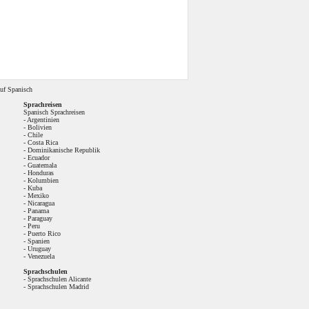
uf Spanisch
Sprachreisen
Spanisch Sprachreisen
-
Argentinien
-
Bolivien
-
Chile
-
Costa Rica
-
Dominikanische Republik
-
Ecuador
-
Guatemala
-
Honduras
-
Kolumbien
-
Kuba
-
Mexiko
-
Nicaragua
-
Panama
-
Paraguay
-
Peru
-
Puerto Rico
-
Spanien
-
Uruguay
-
Venezuela
Sprachschulen
-
Sprachschulen Alicante
-
Sprachschulen Madrid