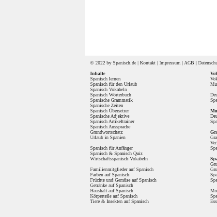
© 2022 by
Spanisch
.de |
Kontakt
|
Impressum
|
AGB
|
Datensch
Inhalte
Vok
Spanisch lernen
Vok
Spanisch für den Urlaub
Mul
Spanisch Vokabeln
Spanisch Wörterbuch
Deu
Spanische Grammatik
Spa
Spanische Zeiten
Spanisch Übersetzer
Mul
Spanische Adjektive
Deu
Spanisch Artikeltrainer
Spa
Spanisch Aussprache
Grundwortschatz
Gr
Urlaub in Spanien
Gr
Ver
Spanisch für Anfänger
Spa
Spanisch
&
Spanisch Quiz
Wirtschaftsspanisch Vokabeln
Sp
Gru
Familienmitglieder auf Spanisch
Gru
Farben auf Spanisch
Spa
Früchte und Gemüse auf Spanisch
Spa
Getränke auf Spanisch
Haushalt auf Spanisch
Mon
Körperteile auf Spanisch
Spa
Tiere & Insekten auf Spanisch
Ess