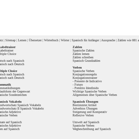
utz
|
Sitemap
|
Lernen
|
Übersetzer
|
Wörterbuch
|
Wörter
|
Spanisch für Anfänger
|
Aussprache
| Zahlen wie
881 a
abeltrainer
Zahlen
abeltrainer
Spanische Zahlen
tiple Choice
Zahlen lernen
Zahlen schreiben
tsch nach Spanisch
Spanisch Grundzahlen
nisch nach Deutsch
Verben
tiple Choice
Spanische Verben
tsch nach Spanisch
Konjugationsregeln
nisch nach Deutsch
Konjugationstrainer
-
Presente de Indicativo
ammatik
-
Futuro
ammatikübungen
-
Pretérito Idenfinido
laufsform der Gegenwart
Wichtige Spanische Verben
nische Sonderzeichen
Allgemeines über Spanische Verben
anisch Vokabeln
Spanisch Übungen
ndwortschatz Spanisch Vokabeln
Bestimmter Artikel
ndwortschatz II Spanisch Vokabeln
Adverbios Übungen
nische Adjektive
Steigerung und Komperativ
nische Verben
Reflexive Verben
ate auf Spanisch
Umwelt auf Spanisch
nische Adjektive
Spanische Verben
en auf Spanisch
Wegbeschreibung auf Spanisch