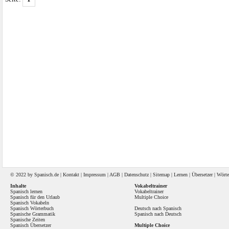
© 2022 by
Spanisch
.de |
Kontakt
|
Impressum
|
AGB
|
Datenschutz
|
Sitemap
|
Lernen
|
Übersetzer
|
Wörte
Inhalte
Vokabeltrainer
Spanisch lernen
Vokabeltrainer
Spanisch für den Urlaub
Multiple Choice
Spanisch Vokabeln
Spanisch Wörterbuch
Deutsch nach Spanisch
Spanische Grammatik
Spanisch nach Deutsch
Spanische Zeiten
Spanisch Übersetzer
Multiple Choice