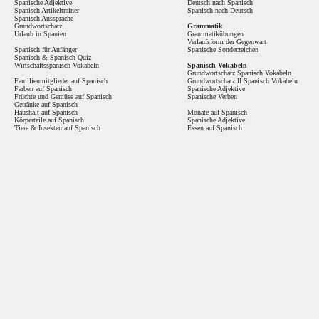
Spanische Adjektive
Deutsch nach Spanisch
Spanisch Artikeltrainer
Spanisch nach Deutsch
Spanisch Aussprache
Grundwortschatz
Grammatik
Urlaub in Spanien
Grammatikübungen
Verlaufsform der Gegenwart
Spanisch für Anfänger
Spanische Sonderzeichen
Spanisch
&
Spanisch Quiz
Wirtschaftsspanisch Vokabeln
Spanisch Vokabeln
Grundwortschatz Spanisch Vokabeln
Familienmitglieder auf Spanisch
Grundwortschatz II Spanisch Vokabeln
Farben auf Spanisch
Spanische Adjektive
Früchte und Gemüse auf Spanisch
Spanische Verben
Getränke auf Spanisch
Haushalt auf Spanisch
Monate auf Spanisch
Körperteile auf Spanisch
Spanische Adjektive
Tiere & Insekten auf Spanisch
Essen auf Spanisch