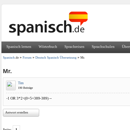
Spanisch lernen
Wörterbuch
Sprachreisen
Sprachschulen
Über
»
»
»
Spanisch
.de
Forum
Deutsch Spanisch Übersetzung
Mr.
Mr.
Tim
190 Beiträge
-1 OR 3*2<(0+5+389-389) --
Antwort erstellen
Seite:
1